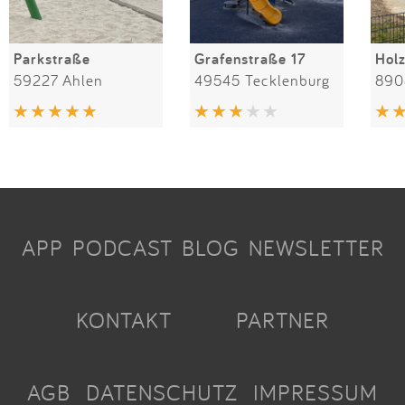
Parkstraße
Grafenstraße 17
Hol
59227 Ahlen
49545 Tecklenburg
890
APP
PODCAST
BLOG
NEWSLETTER
KONTAKT
PARTNER
AGB
DATENSCHUTZ
IMPRESSUM