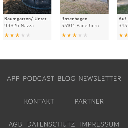
Baumgarten/ Unter den Linden
Rosenhagen
Auf
99826 Nazza
33104 Paderborn
343
APP
PODCAST
BLOG
NEWSLETTER
KONTAKT
PARTNER
AGB
DATENSCHUTZ
IMPRESSUM