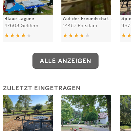
Blaue Lagune
Auf der Freundschaftsinsel
47608 Geldern
14467 Potsdam
997
ALLE ANZEIGEN
ZULETZT EINGETRAGEN