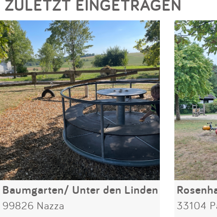
ZULETZT EINGETRAGEN
Baumgarten/ Unter den Linden
Rosenh
99826 Nazza
33104 P