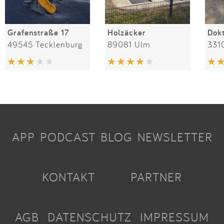
Grafenstraße 17
Holzäcker
49545 Tecklenburg
89081 Ulm
331
APP
PODCAST
BLOG
NEWSLETTER
KONTAKT
PARTNER
AGB
DATENSCHUTZ
IMPRESSUM