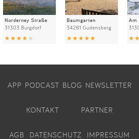
Norderney Straße
Baumgarten
Am 
31303 Burgdorf
34281 Gudensberg
313
APP
PODCAST
BLOG
NEWSLETTER
KONTAKT
PARTNER
AGB
DATENSCHUTZ
IMPRESSUM