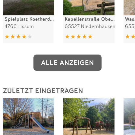
Spielplatz Koetherdyck
Kapellenstraße Oberjosbach
47661 Issum
65527 Niedernhausen
635
ALLE ANZEIGEN
ZULETZT EINGETRAGEN