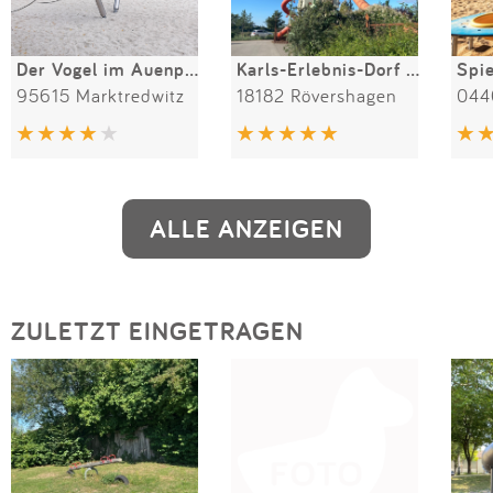
Der Vogel im Auenpark
Karls-Erlebnis-Dorf Rövershagen
95615 Marktredwitz
18182 Rövershagen
044
ALLE ANZEIGEN
ZULETZT EINGETRAGEN