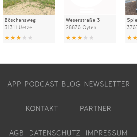
Böschansweg
Weserstraße 3
31311 Uetze
28876 Oyten
376
APP
PODCAST
BLOG
NEWSLETTER
KONTAKT
PARTNER
AGB
DATENSCHUTZ
IMPRESSUM