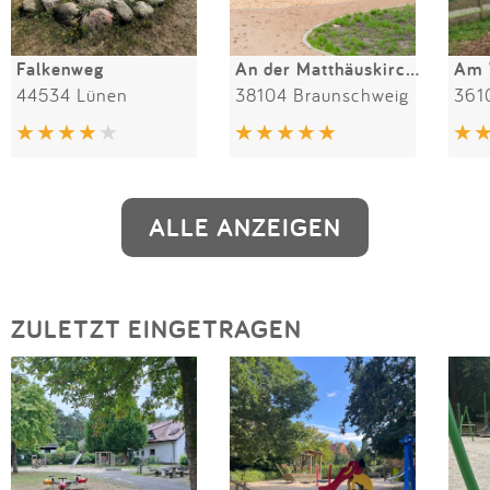
Falkenweg
An der Matthäuskirche
Am 
44534 Lünen
38104 Braunschweig
361
ALLE ANZEIGEN
ZULETZT EINGETRAGEN