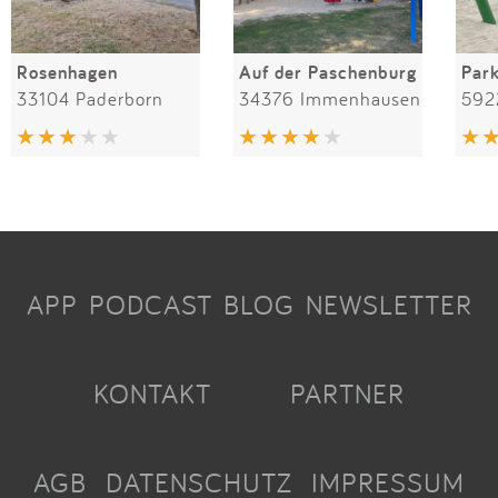
Rosenhagen
Auf der Paschenburg
Par
33104 Paderborn
34376 Immenhausen
592
APP
PODCAST
BLOG
NEWSLETTER
KONTAKT
PARTNER
AGB
DATENSCHUTZ
IMPRESSUM