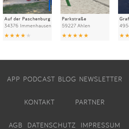
Auf der Paschenburg
Parkstraße
Gra
34376 Immenhausen
59227 Ahlen
495
APP
PODCAST
BLOG
NEWSLETTER
KONTAKT
PARTNER
AGB
DATENSCHUTZ
IMPRESSUM