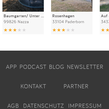
Baumgarten/ Unter den Linden
Rosenhagen
Auf
99826 Nazza
33104 Paderborn
343
APP
PODCAST
BLOG
NEWSLETTER
KONTAKT
PARTNER
AGB
DATENSCHUTZ
IMPRESSUM