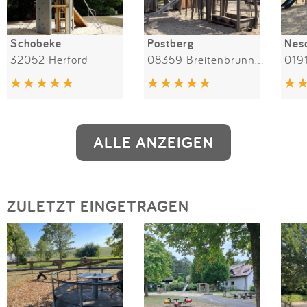
Schobeke
Postberg
Nes
32052 Herford
08359 Breitenbrunn/Erzgebirge
019
ALLE ANZEIGEN
ZULETZT EINGETRAGEN