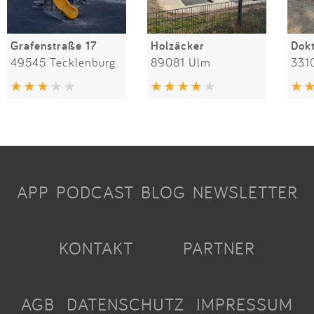
Grafenstraße 17
Holzäcker
49545 Tecklenburg
89081 Ulm
331
APP
PODCAST
BLOG
NEWSLETTER
KONTAKT
PARTNER
AGB
DATENSCHUTZ
IMPRESSUM