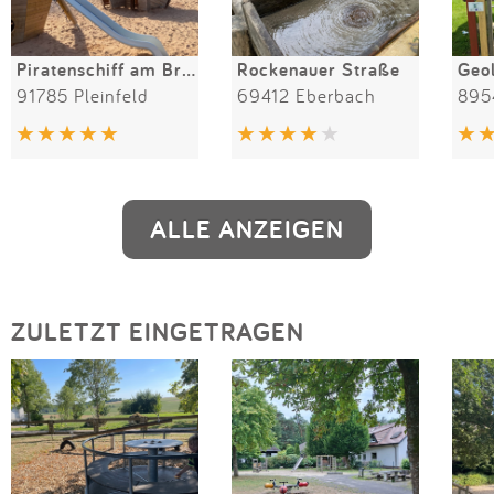
Piratenschiff am Brommbachsee / Arche
Rockenauer Straße
91785 Pleinfeld
69412 Eberbach
895
ALLE ANZEIGEN
ZULETZT EINGETRAGEN