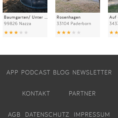
Baumgarten/ Unter den Linden
Rosenhagen
Auf
99826 Nazza
33104 Paderborn
343
APP
PODCAST
BLOG
NEWSLETTER
KONTAKT
PARTNER
AGB
DATENSCHUTZ
IMPRESSUM