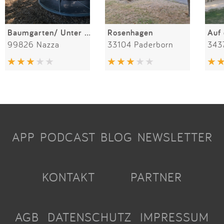
Baumgarten/ Unter den Linden
Rosenhagen
Auf
99826 Nazza
33104 Paderborn
343
APP
PODCAST
BLOG
NEWSLETTER
KONTAKT
PARTNER
AGB
DATENSCHUTZ
IMPRESSUM