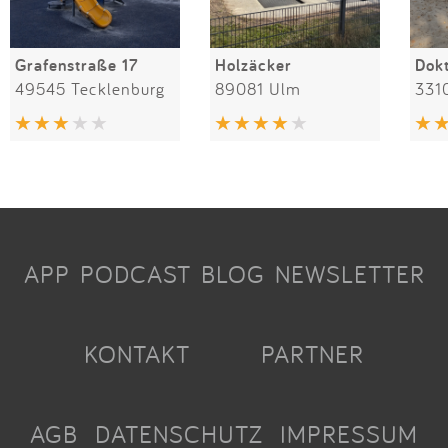
Grafenstraße 17
Holzäcker
49545 Tecklenburg
89081 Ulm
331
APP
PODCAST
BLOG
NEWSLETTER
KONTAKT
PARTNER
AGB
DATENSCHUTZ
IMPRESSUM