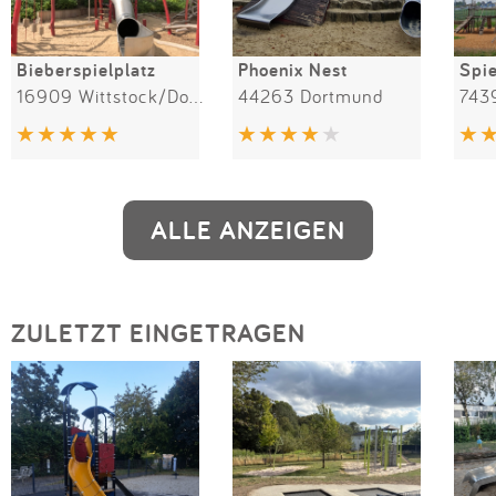
Bieberspielplatz
Phoenix Nest
16909 Wittstock/Dosse
44263 Dortmund
743
ALLE ANZEIGEN
ZULETZT EINGETRAGEN