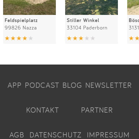
Feldspielplatz
Stiller Winkel
Bös
99826 Nazza
33104 Paderborn
3131
APP
PODCAST
BLOG
NEWSLETTER
KONTAKT
PARTNER
AGB
DATENSCHUTZ
IMPRESSUM