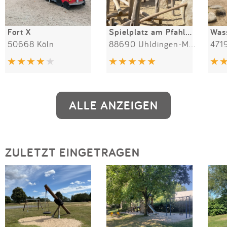
Fort X
Spielplatz am Pfahlbauten-Museum
50668 Köln
88690 Uhldingen-Mühlhofen
471
ALLE ANZEIGEN
ZULETZT EINGETRAGEN