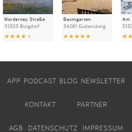
Norderney Straße
Baumgarten
Am 
31303 Burgdorf
34281 Gudensberg
313
APP
PODCAST
BLOG
NEWSLETTER
KONTAKT
PARTNER
AGB
DATENSCHUTZ
IMPRESSUM