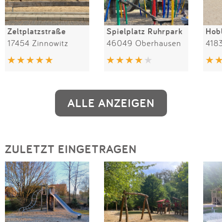
Zeltplatzstraße
Spielplatz Ruhrpark
Hobb
17454 Zinnowitz
46049 Oberhausen
418
ALLE ANZEIGEN
ZULETZT EINGETRAGEN