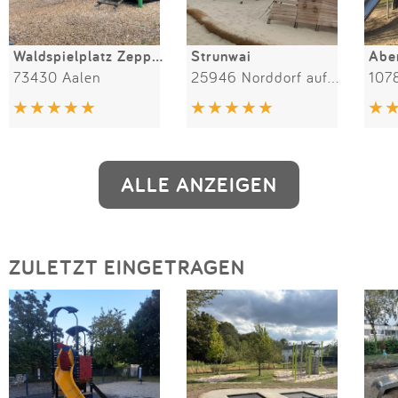
Waldspielplatz Zeppelinstraße
Strunwai
Abe
73430 Aalen
25946 Norddorf auf Amrum
1078
ALLE ANZEIGEN
ZULETZT EINGETRAGEN