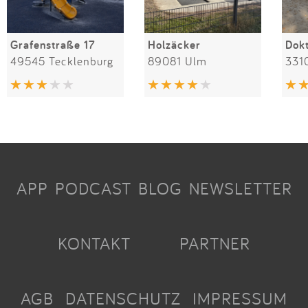
Grafenstraße 17
Holzäcker
49545 Tecklenburg
89081 Ulm
331
APP
PODCAST
BLOG
NEWSLETTER
KONTAKT
PARTNER
AGB
DATENSCHUTZ
IMPRESSUM