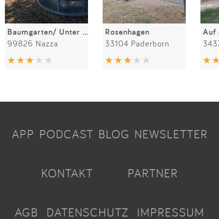
Baumgarten/ Unter den Linden
Rosenhagen
Auf
99826 Nazza
33104 Paderborn
343
APP
PODCAST
BLOG
NEWSLETTER
KONTAKT
PARTNER
AGB
DATENSCHUTZ
IMPRESSUM