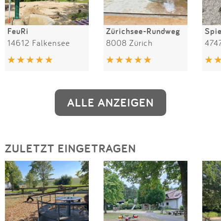
FeuRi
Zürichsee-Rundweg
Spie
14612 Falkensee
8008 Zürich
474
ALLE ANZEIGEN
ZULETZT EINGETRAGEN