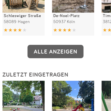
Schleswiger Straße
De-Noel-Platz
Tim
58089 Hagen
50937 Köln
381
ALLE ANZEIGEN
ZULETZT EINGETRAGEN