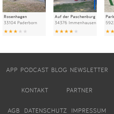
Rosenhagen
Auf der Paschenburg
Par
33104 Paderborn
34376 Immenhausen
592
APP
PODCAST
BLOG
NEWSLETTER
KONTAKT
PARTNER
AGB
DATENSCHUTZ
IMPRESSUM