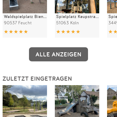
Waldspielplatz Bienengarten
Spielplatz Keupstraße
Spi
90537 Feucht
51063 Köln
344
ALLE ANZEIGEN
ZULETZT EINGETRAGEN