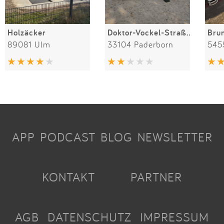
Holzäcker
Doktor-Vockel-Straße 15
Bru
89081 Ulm
33104 Paderborn
545
APP
PODCAST
BLOG
NEWSLETTER
KONTAKT
PARTNER
AGB
DATENSCHUTZ
IMPRESSUM