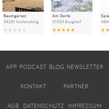
Baumgarten
Am Dorfe
34281 Gudensberg
31303 Burgdorf
484
APP
PODCAST
BLOG
NEWSLETTER
KONTAKT
PARTNER
AGB
DATENSCHUTZ
IMPRESSUM