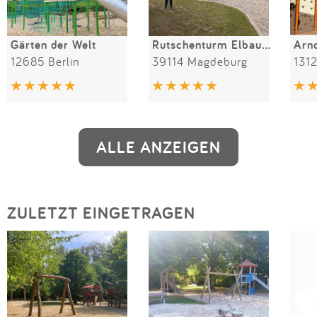
Gärten der Welt
Rutschenturm Elbauenpark
Arn
12685 Berlin
39114 Magdeburg
1312
ALLE ANZEIGEN
ZULETZT EINGETRAGEN