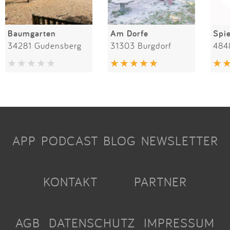
Baumgarten
Am Dorfe
34281 Gudensberg
31303 Burgdorf
484
APP
PODCAST
BLOG
NEWSLETTER
KONTAKT
PARTNER
AGB
DATENSCHUTZ
IMPRESSUM