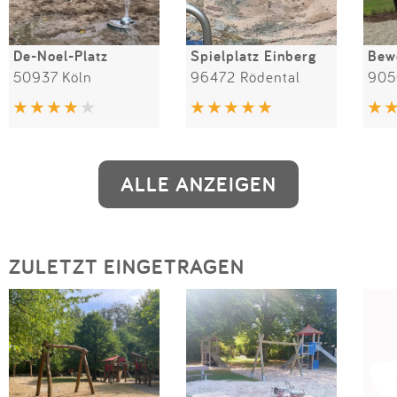
De-Noel-Platz
Spielplatz Einberg
50937 Köln
96472 Rödental
905
ALLE ANZEIGEN
ZULETZT EINGETRAGEN