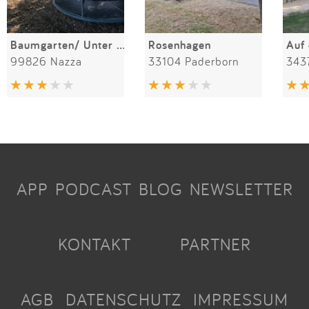
Baumgarten/ Unter den Linden
Rosenhagen
Auf
99826 Nazza
33104 Paderborn
343
APP
PODCAST
BLOG
NEWSLETTER
KONTAKT
PARTNER
AGB
DATENSCHUTZ
IMPRESSUM