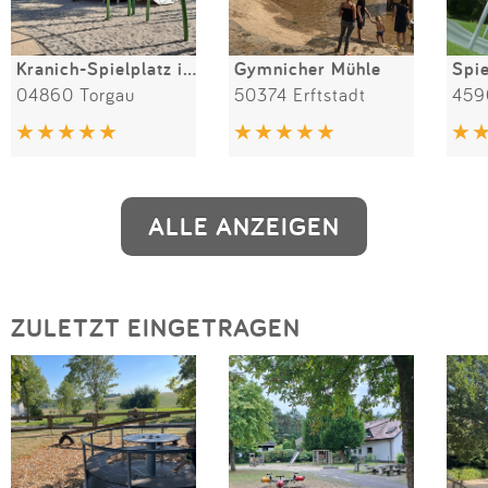
Kranich-Spielplatz im Glacis
Gymnicher Mühle
04860 Torgau
50374 Erftstadt
459
ALLE ANZEIGEN
ZULETZT EINGETRAGEN