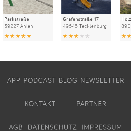
Parkstraße
Grafenstraße 17
Hol
59227 Ahlen
49545 Tecklenburg
890
APP
PODCAST
BLOG
NEWSLETTER
KONTAKT
PARTNER
AGB
DATENSCHUTZ
IMPRESSUM