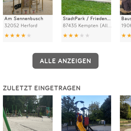
Am Sennenbusch
StadtPark / Friedensplatz
32052 Herford
87435 Kempten (Allgäu)
190
ALLE ANZEIGEN
ZULETZT EINGETRAGEN