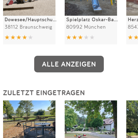
Dowesee/Hauptschulgarten
Spielplatz Oskar-Barnack-Straße
Her
38112 Braunschweig
80992 München
854
ALLE ANZEIGEN
ZULETZT EINGETRAGEN