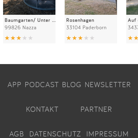
Baumgarten/ Unter den Linden
Rosenhagen
Auf
99826 Nazza
33104 Paderborn
343
APP
PODCAST
BLOG
NEWSLETTER
KONTAKT
PARTNER
AGB
DATENSCHUTZ
IMPRESSUM