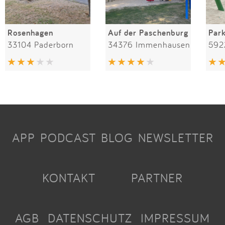
Rosenhagen
Auf der Paschenburg
Par
33104 Paderborn
34376 Immenhausen
592
APP
PODCAST
BLOG
NEWSLETTER
KONTAKT
PARTNER
AGB
DATENSCHUTZ
IMPRESSUM