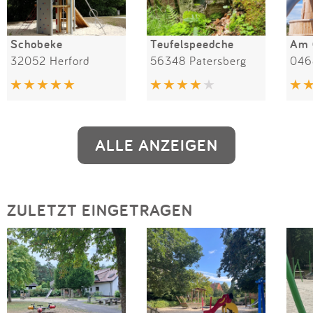
Schobeke
Teufelspeedche
Am 
32052 Herford
56348 Patersberg
046
ALLE ANZEIGEN
ZULETZT EINGETRAGEN