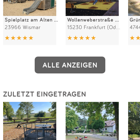
Spielplatz am Alten Hafen
Wollenweberstraße Süd
Grü
23966 Wismar
15230 Frankfurt (Oder)
474
ALLE ANZEIGEN
ZULETZT EINGETRAGEN