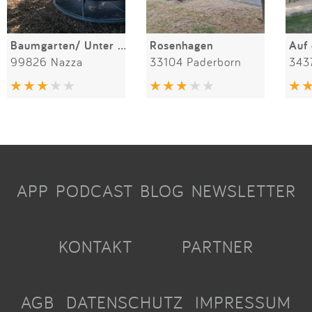
Baumgarten/ Unter den Linden
Rosenhagen
Auf
99826 Nazza
33104 Paderborn
343
APP
PODCAST
BLOG
NEWSLETTER
KONTAKT
PARTNER
AGB
DATENSCHUTZ
IMPRESSUM