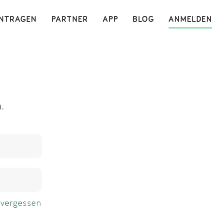
×
INTRAGEN
PARTNER
APP
BLOG
ANMELDEN
.
 vergessen