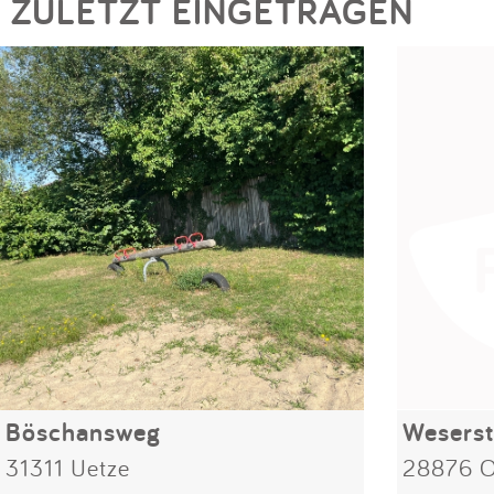
ZULETZT EINGETRAGEN
Böschansweg
Weserst
31311 Uetze
28876 O