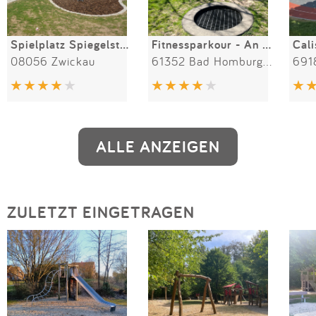
Spielplatz Spiegelstraße
Fitnessparkour - An den Satteläckern
08056 Zwickau
61352 Bad Homburg vor der Höhe
691
ALLE ANZEIGEN
ZULETZT EINGETRAGEN