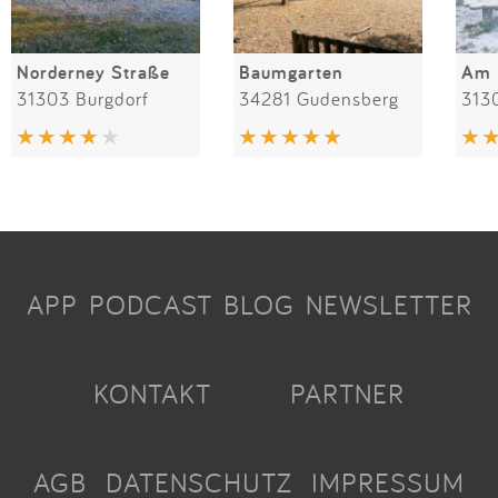
Norderney Straße
Baumgarten
Am 
31303 Burgdorf
34281 Gudensberg
313
APP
PODCAST
BLOG
NEWSLETTER
KONTAKT
PARTNER
AGB
DATENSCHUTZ
IMPRESSUM