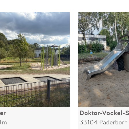
er
Doktor-Vockel-S
Ulm
33104 Paderborn