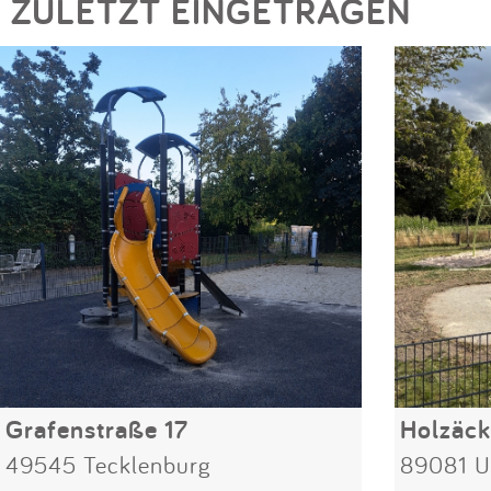
ZULETZT EINGETRAGEN
Grafenstraße 17
Holzäck
49545 Tecklenburg
89081 