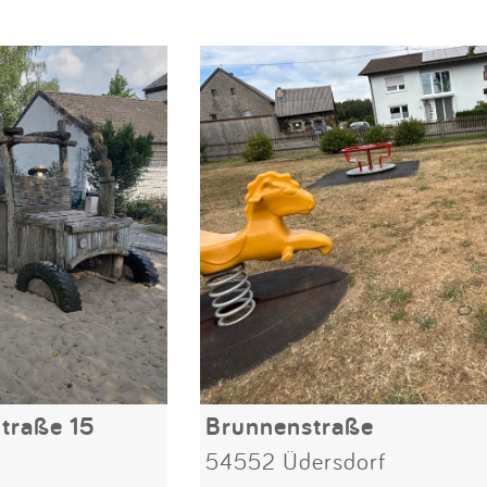
traße 15
Brunnenstraße
54552 Üdersdorf