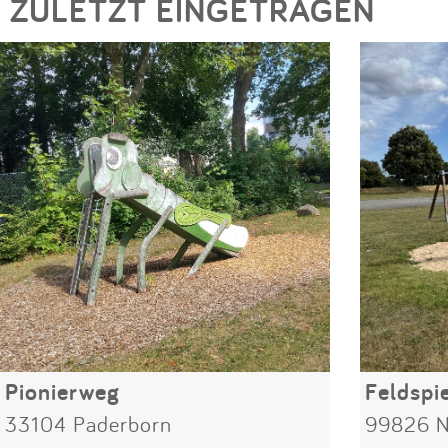
ZULETZT EINGETRAGEN
Pionierweg
Feldspie
33104 Paderborn
99826 N