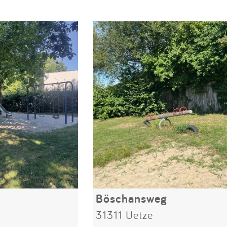
Böschansweg
31311 Uetze