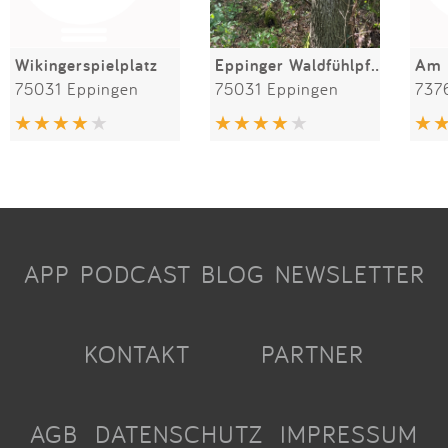
Wikingerspielplatz
Eppinger Waldfühlpfad
Am 
75031 Eppingen
75031 Eppingen
7376
APP
PODCAST
BLOG
NEWSLETTER
KONTAKT
PARTNER
AGB
DATENSCHUTZ
IMPRESSUM