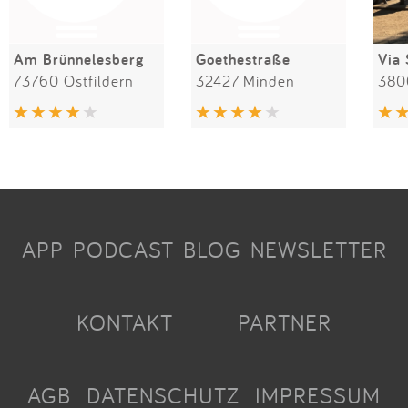
Am Brünnelesberg
Goethestraße
Via 
73760 Ostfildern
32427 Minden
APP
PODCAST
BLOG
NEWSLETTER
KONTAKT
PARTNER
AGB
DATENSCHUTZ
IMPRESSUM