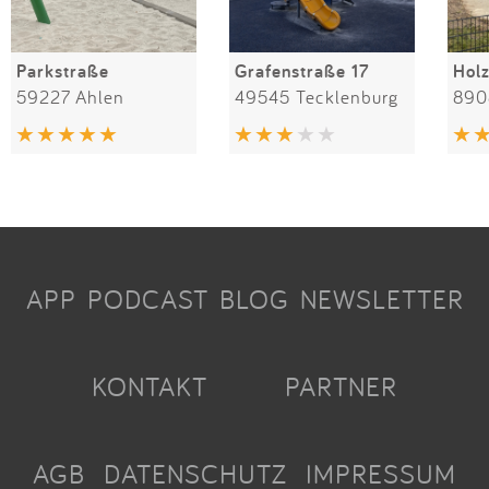
Parkstraße
Grafenstraße 17
Hol
59227 Ahlen
49545 Tecklenburg
890
APP
PODCAST
BLOG
NEWSLETTER
KONTAKT
PARTNER
AGB
DATENSCHUTZ
IMPRESSUM