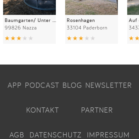
Baumgarten/ Unter den Linden
Rosenhagen
Auf
99826 Nazza
33104 Paderborn
343
APP
PODCAST
BLOG
NEWSLETTER
KONTAKT
PARTNER
AGB
DATENSCHUTZ
IMPRESSUM