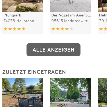
Pfühlpark
Der Vogel im Auenpark
Hel
74076 Heilbronn
95615 Marktredwitz
391
ALLE ANZEIGEN
ZULETZT EINGETRAGEN