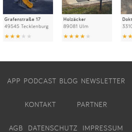
Grafenstraße 17
Holzäcker
49545 Tecklenburg
89081 Ulm
331
APP
PODCAST
BLOG
NEWSLETTER
KONTAKT
PARTNER
AGB
DATENSCHUTZ
IMPRESSUM