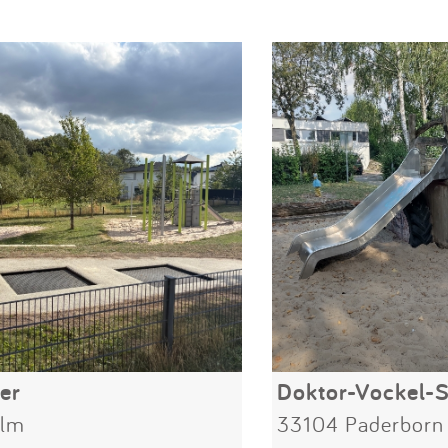
er
Doktor-Vockel-S
Ulm
33104 Paderborn