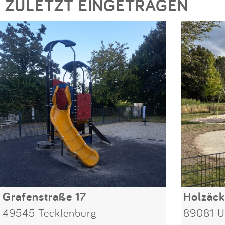
ZULETZT EINGETRAGEN
Grafenstraße 17
Holzäck
49545 Tecklenburg
89081 