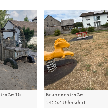
traße 15
Brunnenstraße
54552 Üdersdorf