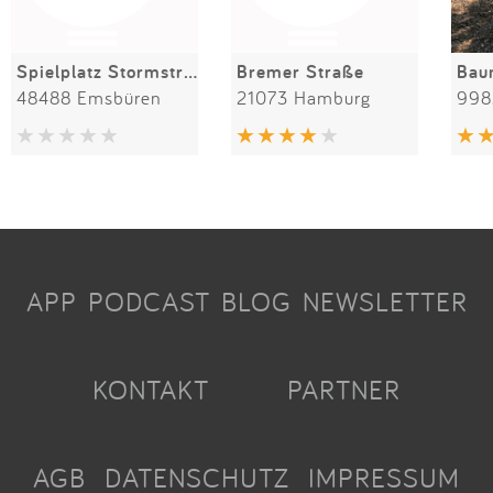
Spielplatz Stormstrasse
Bremer Straße
48488 Emsbüren
21073 Hamburg
998
APP
PODCAST
BLOG
NEWSLETTER
KONTAKT
PARTNER
AGB
DATENSCHUTZ
IMPRESSUM