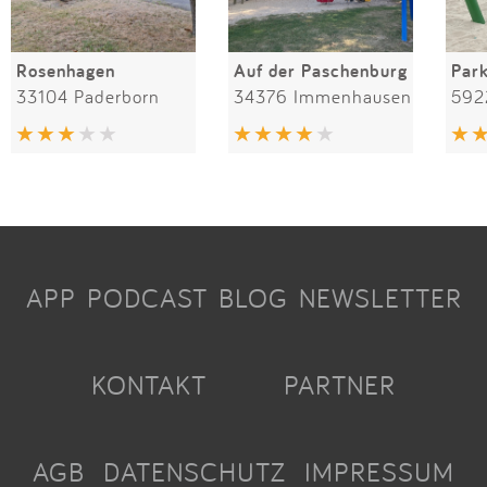
Rosenhagen
Auf der Paschenburg
Par
33104 Paderborn
34376 Immenhausen
592
APP
PODCAST
BLOG
NEWSLETTER
KONTAKT
PARTNER
AGB
DATENSCHUTZ
IMPRESSUM