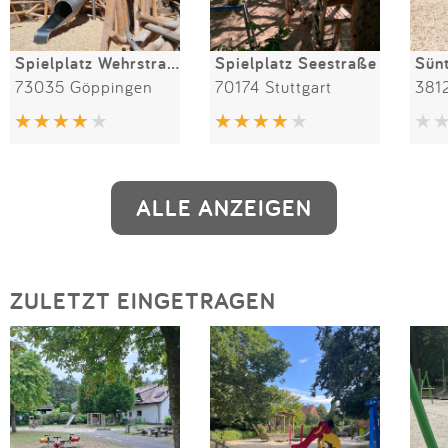
Spielplatz Wehrstraße
Spielplatz Seestraße
Sünt
73035 Göppingen
70174 Stuttgart
381
ALLE ANZEIGEN
ZULETZT EINGETRAGEN