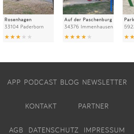
Rosenhagen
Auf der Paschenburg
Par
33104 Paderborn
34376 Immenhausen
592
APP
PODCAST
BLOG
NEWSLETTER
KONTAKT
PARTNER
AGB
DATENSCHUTZ
IMPRESSUM