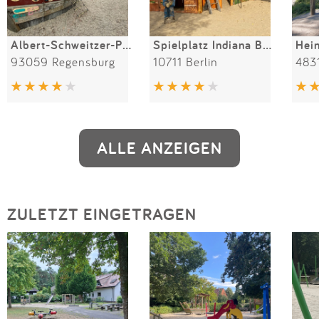
Albert-Schweitzer-Park
Spielplatz Indiana Bones
Hei
93059 Regensburg
10711 Berlin
4831
ALLE ANZEIGEN
ZULETZT EINGETRAGEN