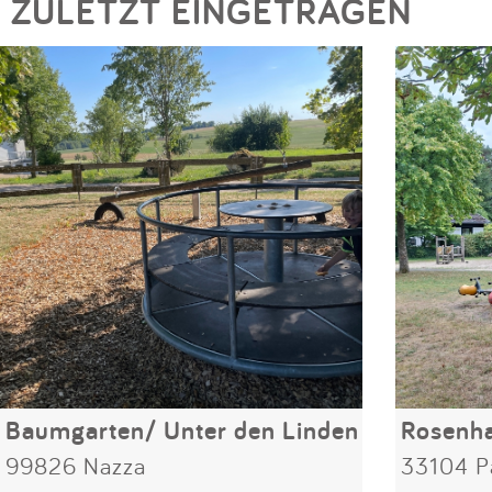
ZULETZT EINGETRAGEN
Baumgarten/ Unter den Linden
Rosenh
99826 Nazza
33104 P