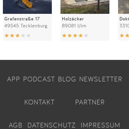
Grafenstraße 17
Holzäcker
49545 Tecklenburg
89081 Ulm
331
APP
PODCAST
BLOG
NEWSLETTER
KONTAKT
PARTNER
AGB
DATENSCHUTZ
IMPRESSUM