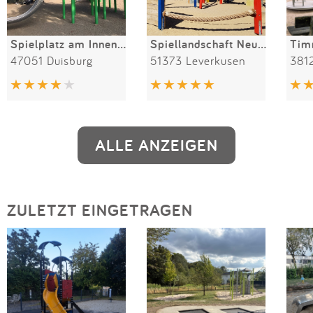
Spielplatz am Innenhafen
Spiellandschaft Neuland-Park
Tim
47051 Duisburg
51373 Leverkusen
381
ALLE ANZEIGEN
ZULETZT EINGETRAGEN