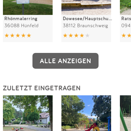
Rhönmalerring
Dowesee/Hauptschulgarten
Rat
36088 Hünfeld
38112 Braunschweig
094
ALLE ANZEIGEN
ZULETZT EINGETRAGEN