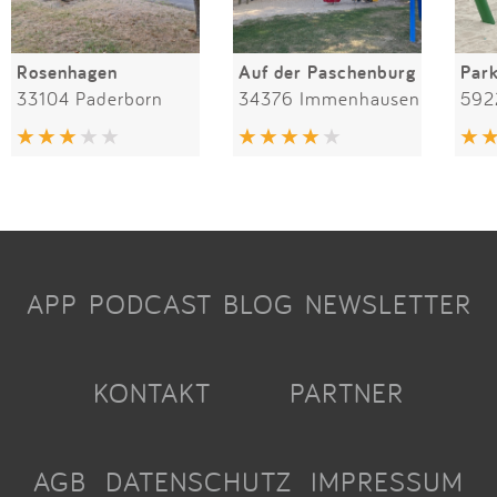
Rosenhagen
Auf der Paschenburg
Par
33104 Paderborn
34376 Immenhausen
592
APP
PODCAST
BLOG
NEWSLETTER
KONTAKT
PARTNER
AGB
DATENSCHUTZ
IMPRESSUM