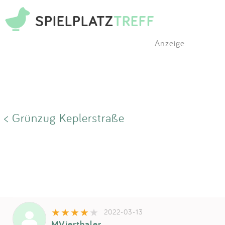
SPIELPLATZ
TREFF
Anzeige
< Grünzug Keplerstraße
2022-03-13
MVierthaler