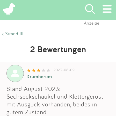
Anzeige
Suchen
< Strand III
Eintragen
2 Bewertungen
App
2023-08-09
Blog
Drumherum
Partner
Stand August 2023:
Sechseckschaukel und Klettergerüst
Kontakt
mit Ausguck vorhanden, beides in
gutem Zustand