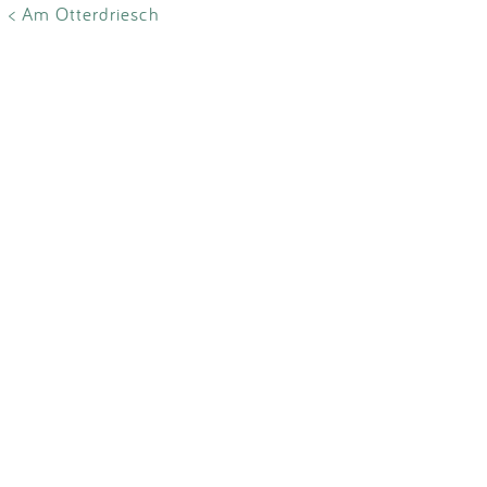
Impressum
< Am Otterdriesch
Anmelden