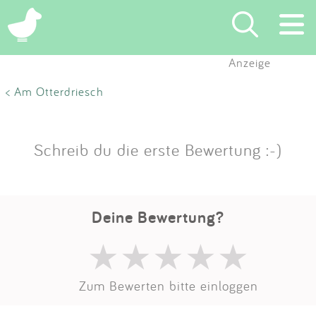
Anzeige
Suchen
< Am Otterdriesch
Eintragen
Schreib du die erste Bewertung :-)
App
Blog
Deine Bewertung?
Partner
Kontakt
Zum Bewerten bitte einloggen