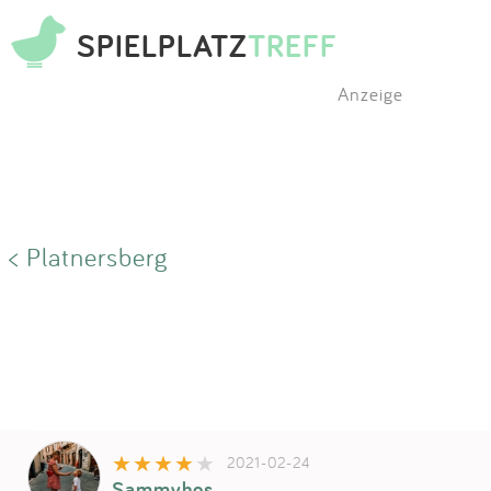
SPIELPLATZ
TREFF
Anzeige
< Platnersberg
2021-02-24
Sammyhos