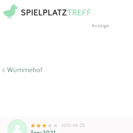
SPIELPLATZ
TREFF
Anzeige
< Wümmehof
2010-06-25
Zoey2021