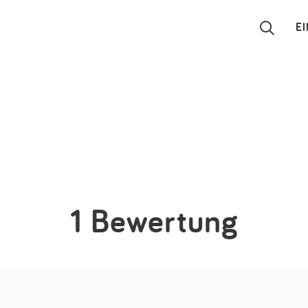
E
Suchen
Eintragen
App
Blog
1 Bewertung
Partner
Kontakt