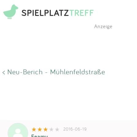
SPIELPLATZ
TREFF
Anzeige
< Neu-Berich - Mühlenfeldstraße
2016-06-19
Feamy