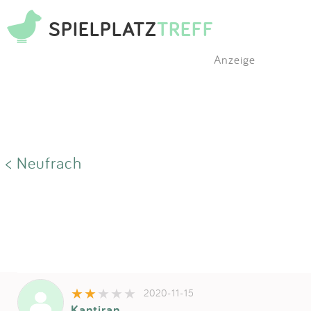
SPIELPLATZ
TREFF
Anzeige
< Neufrach
2020-11-15
Kantiran